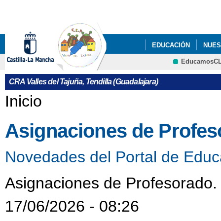
Pa
co
pri
EDUCACIÓN
NUES
EducamosC
CRFP
CRA Valles del Tajuña, Tendilla (Guadalajara)
Se encuentra usted aquí
Inicio
Asignaciones de Profes
Novedades del Portal de Educ
Asignaciones de Profesorado.
17/06/2026 - 08:26