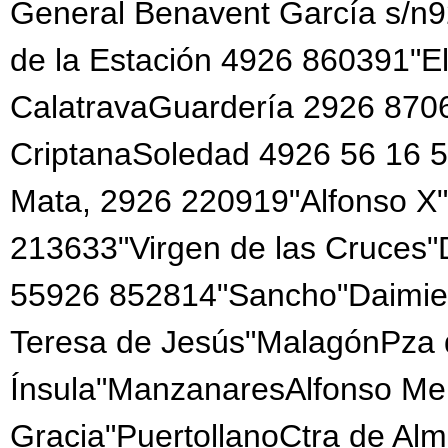
General Benavent García s/n
de la Estación 4926 860391"El
CalatravaGuardería 2926 870
CriptanaSoledad 4926 56 16 5
Mata, 2926 220919"Alfonso X"
213633"Virgen de las Cruces
55926 852814"Sancho"Daimie
Teresa de Jesús"MalagónPza 
Ínsula"ManzanaresAlfonso Me
Gracia"PuertollanoCtra de Al