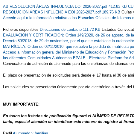
AB RESOLUCION ÁREAS INFLUENCIA EOI 2026-2027.pdf 412.83 KB
CU
RESOLUCION ÁREAS INFLUENCIA EOI 2026-2027.pdf 189.76 KB
Guías 
Accede aquí a la información relativa a las Escuelas Oficiales de Idiomas 
Ficheros disponibles
Direcciones de contacto 111.72 KB
Listados Convocat
EVALUACIÓN Y CERTIFICACIÓN: Orden 149/2020, de 26 de agosto, de la
Decreto 89/2018, de 29 de noviembre, por el que se establece la ordenaci
MATRÍCULA: Orden de 02/11/2010, que resuelve la perdida de matrícula por
Acceso a información general del Ministerio de Educación y Formación Pro
las diferentes Comunidades Autónomas
EPALE - Electronic Platform for Ad
Convocatoria de admisión de alumnado para las enseñanzas de idiomas en e
El plazo de presentación de solicitudes será desde el 17 hasta el 30 de abri
Las solicitudes se presentarán únicamente por vía electrónica a través del 
MUY IMPORTANTE:
En todos los listados de publicación figurará el NÚMERO DE REGISTRO
tanto, especial atención en identificar este número de registro al firmar
Perfil
Alumnado y familias