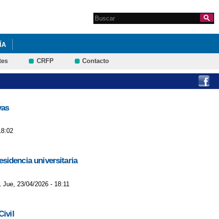
Search this site
Formulario de
búsqueda
ÍA
tes
CRFP
Contacto
vas
18:02
esidencia universitaria
1 Jue, 23/04/2026 - 18:11
ivil