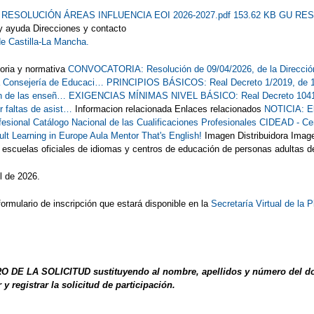
 RESOLUCIÓN ÁREAS INFLUENCIA EOI 2026-2027.pdf 153.62 KB
GU RES
y ayuda Direcciones y contacto
de Castilla-La Mancha.
oria y normativa
CONVOCATORIA: Resolución de 09/04/2026, de la Dirección
 Consejería de Educaci…
PRINCIPIOS BÁSICOS: Real Decreto 1/2019, de 11 
ón de las enseñ…
EXIGENCIAS MÍNIMAS NIVEL BÁSICO: Real Decreto 1041/201
 faltas de asist…
Informacion relacionada Enlaces relacionados
NOTICIA: El
fesional
Catálogo Nacional de las Cualificaciones Profesionales
CIDEAD - Cent
ult Learning in Europe
Aula Mentor
That's English!
Imagen Distribuidora Image
scuelas oficiales de idiomas y centros de educación de personas adultas d
l de 2026.
formulario de inscripción que estará disponible en la
Secretaría Virtual de l
 DE LA SOLICITUD sustituyendo al nombre, apellidos y número del docum
 y registrar la solicitud de participación.